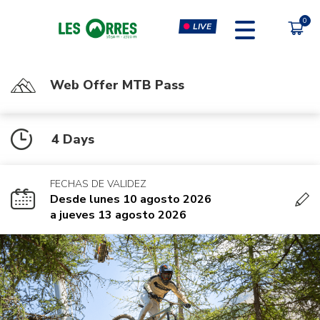
LIVE
Web Offer MTB Pass
PÔLE SPORT INNOVATION
FORFAITS
4 Days
MOUTAIN BIKE PASS
CLIMBING & CLIP'N CLIMB
PEDESTRIAN'S PASS
VIRTUAL REALITY SIMULATORS
FECHAS DE VALIDEZ
CHÈQUE CADEAU
GYM, CARDIO & FITNESS
Desde lunes 10 agosto 2026
CLASSES
a jueves 13 agosto 2026
MASSAGES