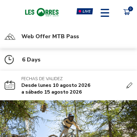
LIVE
Web Offer MTB Pass
PÔLE SPORT INNOVATION
FORFAITS
6 Days
MOUTAIN BIKE PASS
CLIMBING & CLIP'N CLIMB
PEDESTRIAN'S PASS
VIRTUAL REALITY SIMULATORS
FECHAS DE VALIDEZ
CHÈQUE CADEAU
GYM, CARDIO & FITNESS
Desde lunes 10 agosto 2026
CLASSES
a sábado 15 agosto 2026
MASSAGES