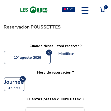
LIVE
Reservación
POUSSETTES
PÔLE SPORT INNOVATION
FORFAITS
Cuando desea usted reservar ?
MOUTAIN BIKE PASS
CLIMBING & CLIP'N CLIMB
Modificar
10º agosto 2026
PEDESTRIAN'S PASS
VIRTUAL REALITY SIMULATORS
CHÈQUE CADEAU
GYM, CARDIO & FITNESS
Hora de reservación ?
CLASSES
Journée
MASSAGES
4 places
Cuantas plazas quiere usted ?