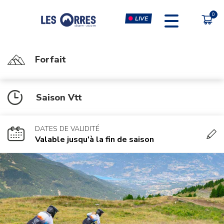
LIVE
Forfait
PÔLE SPORT INNOVATION
FORFAITS
Saison Vtt
FORFAIT VTT
ESCALADE & CLIP'N CLIMB
FORFAIT PIÉTON
SIMULATEURS RÉALITÉ
VIRTUELLE
DATES DE VALIDITÉ
CHÈQUE CADEAU
Valable jusqu'à la fin de saison
MUSCULATION-CARDIO &
COURS FITNESS
MASSAGES