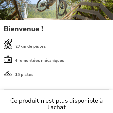
Bienvenue !
27km
de pistes
4
remontées mécaniques
15 pistes
Ce produit n'est plus disponible à
​INFORMATIONS ℹ️​
l'achat
Si vous possédez déjà une
carte
provenant d'une autre station,
vous pouvez l'utiliser chez nous ! (vérifiez que les numéros de