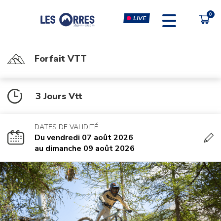
LIVE
Forfait VTT
PÔLE SPORT INNOVATION
FORFAITS
3 Jours Vtt
FORFAIT VTT
ESCALADE & CLIP'N CLIMB
FORFAIT PIÉTON
SIMULATEURS RÉALITÉ
VIRTUELLE
DATES DE VALIDITÉ
CHÈQUE CADEAU
Du vendredi 07 août 2026
MUSCULATION-CARDIO &
au dimanche 09 août 2026
COURS FITNESS
MASSAGES