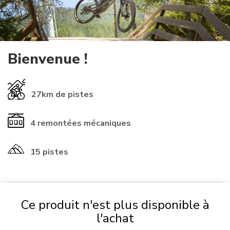
Bienvenue !
27km
de pistes
4
remontées mécaniques
15 pistes
Ce produit n'est plus disponible à
​INFORMATIONS ℹ️​
l'achat
Si vous possédez déjà une
carte
provenant d'une autre station,
vous pouvez l'utiliser chez nous ! (vérifiez que les numéros de