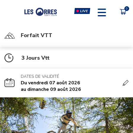
LIVE
Forfait VTT
PÔLE SPORT INNOVATION
FORFAITS
3 Jours Vtt
FORFAIT VTT
ESCALADE & CLIP'N CLIMB
FORFAIT PIÉTON
SIMULATEURS RÉALITÉ
VIRTUELLE
DATES DE VALIDITÉ
CHÈQUE CADEAU
Du vendredi 07 août 2026
MUSCULATION-CARDIO &
au dimanche 09 août 2026
COURS FITNESS
MASSAGES