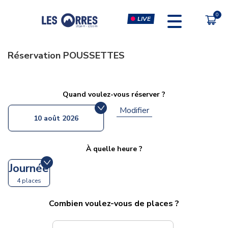
LIVE
Réservation
POUSSETTES
PÔLE SPORT INNOVATION
FORFAITS
Quand voulez-vous réserver ?
FORFAIT VTT
ESCALADE & CLIP'N CLIMB
Modifier
10 août 2026
FORFAIT PIÉTON
SIMULATEURS RÉALITÉ
VIRTUELLE
CHÈQUE CADEAU
À quelle heure ?
MUSCULATION-CARDIO &
COURS FITNESS
Journée
MASSAGES
4 places
Combien voulez-vous de places ?