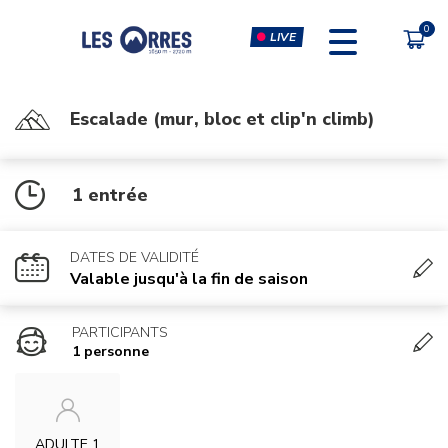
LIVE
Escalade (mur, bloc et clip'n climb)
PÔLE SPORT INNOVATION
FORFAITS
1 entrée
FORFAIT VTT
ESCALADE & CLIP'N CLIMB
FORFAIT PIÉTON
SIMULATEURS RÉALITÉ
VIRTUELLE
DATES DE VALIDITÉ
CHÈQUE CADEAU
Valable jusqu'à la fin de saison
MUSCULATION-CARDIO &
COURS FITNESS
PARTICIPANTS
1 personne
MASSAGES
ADULTE 1