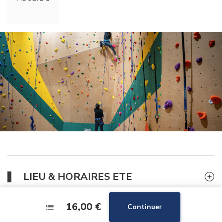
LIEU & HORAIRES ETE
16,00 €
16,00 €
Continuer
Continuer
BON PLAN : 3 SALLES D'ESCALADE