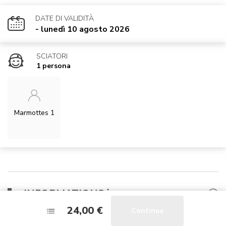
DATE DI VALIDITÀ
- lunedì 10 agosto 2026
SCIATORI
1 persona
Marmottes 1
​INFORMATIONS ℹ️​
24,00 €
24,00 €
Continua
Continua