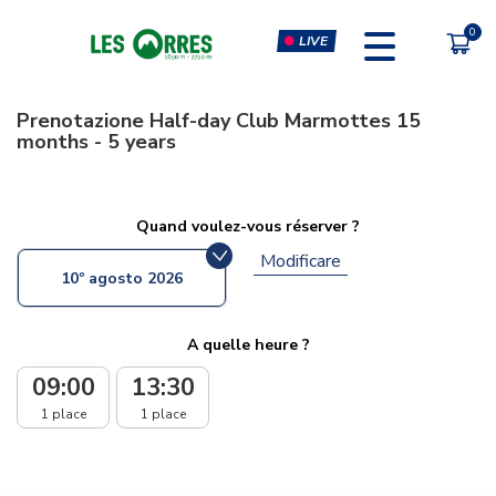
LIVE
Prenotazione
Half-day Club Marmottes 15
months - 5 years
PÔLE SPORT INNOVATION
FORFAITS
MOUTAIN BIKE PASS
CLIMBING & CLIP'N CLIMB
Quand voulez-vous réserver ?
Modificare
PEDESTRIAN'S PASS
VIRTUAL REALITY SIMULATORS
10º agosto 2026
CHÈQUE CADEAU
GYM, CARDIO & FITNESS
CLASSES
A quelle heure ?
MASSAGES
09:00
13:30
1 place
1 place