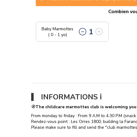
Combien vou
Baby Marmottes
1
( 0 - 1 yo)
​INFORMATIONS ℹ️​
🧭
The childcare marmottes club is welcoming you f
From monday to friday : From 9 A.M to 4.30 P.M (snack
Rendez-vous point : Les Orres 1800, building la Farando
Please make sure to fill and send the "club marmottes