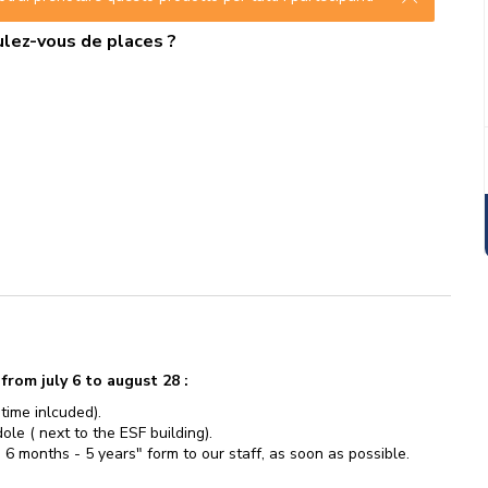
lez-vous de places ?
rom july 6 to august 28 :
 time inlcuded).
le ( next to the ESF building).
 6 months - 5 years" form to our staff, as soon as possible.