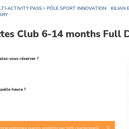
TI-ACTIVITY PASS
PÔLE SPORT INNOVATION
KILIAN 
ARY
es Club 6-14 months Full 
lez-vous réserver ?
uelle heure ?
trai prenotare questo prodotto per tutti i partecipanti