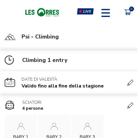
LIVE
Psi - Climbing
PÔLE SPORT INNOVATION
FORFAITS
Climbing 1 entry
MOUTAIN BIKE PASS
CLIMBING & CLIP'N CLIMB
PEDESTRIAN'S PASS
VIRTUAL REALITY SIMULATORS
DATE DI VALIDITÀ
CHÈQUE CADEAU
GYM, CARDIO & FITNESS
Valido fino alla fine della stagione
CLASSES
SCIATORI
MASSAGES
4 persone
BABY 1
BABY 2
BABY 3