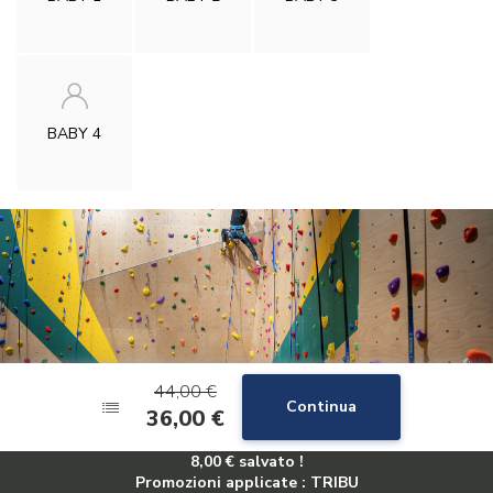
BABY 4
44,00 €
44,00 €
Continua
Continua
36,00 €
36,00 €
8,00 €
8,00 €
salvato !
salvato !
Promozioni applicate
Promozioni applicate
:
:
TRIBU
TRIBU