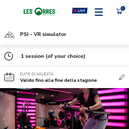
LIVE
PSI - VR simulator
PÔLE SPORT INNOVATION
FORFAITS
1 session (of your choice)
MOUTAIN BIKE PASS
CLIMBING & CLIP'N CLIMB
PEDESTRIAN'S PASS
VIRTUAL REALITY SIMULATORS
DATE DI VALIDITÀ
CHÈQUE CADEAU
GYM, CARDIO & FITNESS
Valido fino alla fine della stagione
CLASSES
MASSAGES