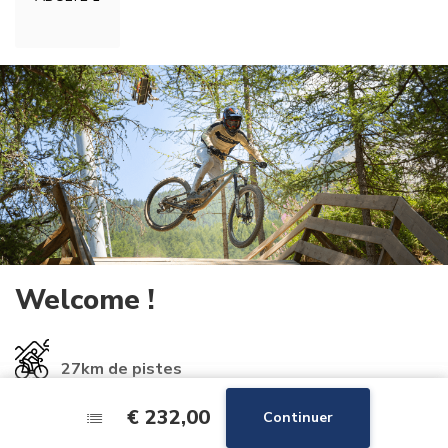
Welcome !
27km
de pistes
€ 232,00
€ 232,00
Continuer
Continuer
4
remontées mécaniques