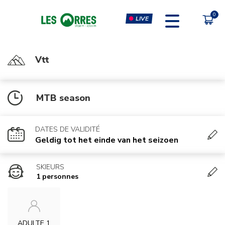
LIVE
Vtt
PÔLE SPORT INNOVATION
FORFAITS
MTB season
MOUTAIN BIKE PASS
CLIMBING & CLIP'N CLIMB
PEDESTRIAN'S PASS
VIRTUAL REALITY SIMULATORS
DATES DE VALIDITÉ
CHÈQUE CADEAU
GYM, CARDIO & FITNESS
Geldig tot het einde van het seizoen
CLASSES
SKIEURS
MASSAGES
1 personnes
ADULTE 1