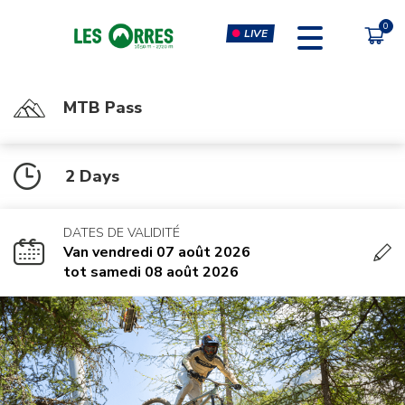
LIVE
MTB Pass
PÔLE SPORT INNOVATION
FORFAITS
2 Days
MOUTAIN BIKE PASS
CLIMBING & CLIP'N CLIMB
PEDESTRIAN'S PASS
VIRTUAL REALITY SIMULATORS
DATES DE VALIDITÉ
CHÈQUE CADEAU
GYM, CARDIO & FITNESS
Van vendredi 07 août 2026
CLASSES
tot samedi 08 août 2026
MASSAGES