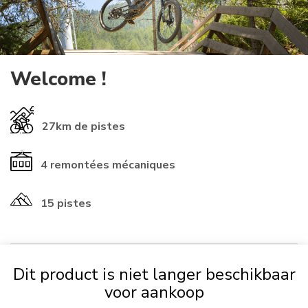
Welcome !
27km
de pistes
4
remontées mécaniques
15 pistes
Dit product is niet langer beschikbaar
​INFORMATIONS ℹ️​
voor aankoop
If you already have a rechargeable
card
from another resort, you
can use it (check that the numbers start with 01-1614 to be