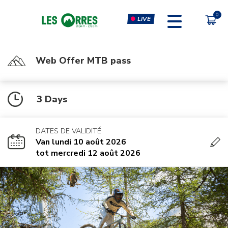
LIVE
Web Offer MTB pass
PÔLE SPORT INNOVATION
FORFAITS
3 Days
MOUTAIN BIKE PASS
CLIMBING & CLIP'N CLIMB
PEDESTRIAN'S PASS
VIRTUAL REALITY SIMULATORS
DATES DE VALIDITÉ
CHÈQUE CADEAU
GYM, CARDIO & FITNESS
Van lundi 10 août 2026
CLASSES
tot mercredi 12 août 2026
MASSAGES