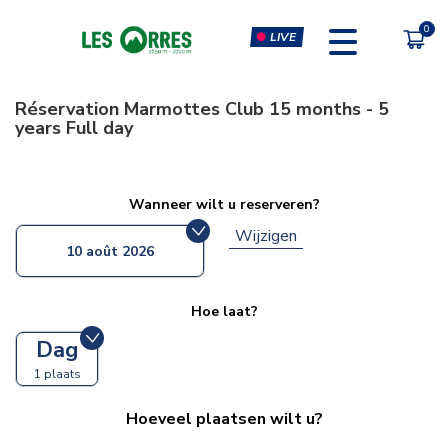
LIVE
Réservation
Marmottes Club 15 months - 5
years Full day
PÔLE SPORT INNOVATION
FORFAITS
MOUTAIN BIKE PASS
CLIMBING & CLIP'N CLIMB
Wanneer wilt u reserveren?
Wijzigen
PEDESTRIAN'S PASS
VIRTUAL REALITY SIMULATORS
10 août 2026
CHÈQUE CADEAU
GYM, CARDIO & FITNESS
CLASSES
Hoe laat?
MASSAGES
Dag
1 plaats
Hoeveel plaatsen wilt u?