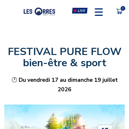
LIVE
PÔLE SPORT INNOVATION
FORFAITS
FESTIVAL PURE FLOW
FORFAIT VTT
ESCALADE & CLIP'N CLIMB
bien-être & sport
FORFAIT PIÉTON
SIMULATEURS RÉALITÉ
VIRTUELLE
🕐
Du vendredi 17 au dimanche 19 juillet
CHÈQUE CADEAU
MUSCULATION-CARDIO &
2026
COURS FITNESS
MASSAGES