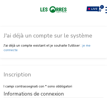
LIVE
J'ai déjà un compte sur le système
PÔLE SPORT INNOVATION
FORFAITS
J'ai déjà un compte existant et je souhaite l'utiliser :
je me
MOUTAIN BIKE PASS
CLIMBING & CLIP'N CLIMB
connecte
PEDESTRIAN'S PASS
VIRTUAL REALITY SIMULATORS
CHÈQUE CADEAU
GYM, CARDIO & FITNESS
CLASSES
Inscription
MASSAGES
I campi contrassegnati con * sono obbligatori
Informations de connexion