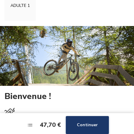
ADULTE 1
Bienvenue !
27km
de pistes
47,70 €
47,70 €
Continuer
Continuer
4
remontées mécaniques