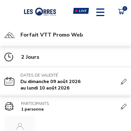
LIVE
Forfait VTT Promo Web
PÔLE SPORT INNOVATION
FORFAITS
2 Jours
FORFAIT VTT
ESCALADE & CLIP'N CLIMB
FORFAIT PIÉTON
SIMULATEURS RÉALITÉ
VIRTUELLE
DATES DE VALIDITÉ
CHÈQUE CADEAU
Du dimanche 09 août 2026
MUSCULATION-CARDIO &
au lundi 10 août 2026
COURS FITNESS
MASSAGES
PARTICIPANTS
1 personne